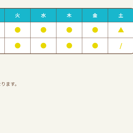
火
水
木
金
土
●
●
●
●
▲
●
●
●
●
/
なります。