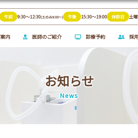
午前
9:30～12:30
午後
15:30～19:00
休診日
土曜
(土のみ9:00～)
ご案内
医師のご紹介
診療予約
採
お知らせ
News