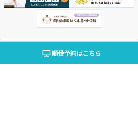
順番予約はこちら
2026/07/08
最新情報
2026/06/29
最新情報
”お子さまが耳を頻繁に触った
”京都府長岡京市で耳鼻科をお探
り、不機嫌そうにしたりするこ
しなら、「長岡京はら耳鼻咽喉
とはありませんか。

科」へご相談ください。

風邪をひいた後に起こりやすい
JR「長岡京駅」から徒歩約2
のが、耳の奥に炎症が広がる中
分、阪急京都線「長岡天神駅」
耳炎です。

から徒歩約7分とアクセス抜群