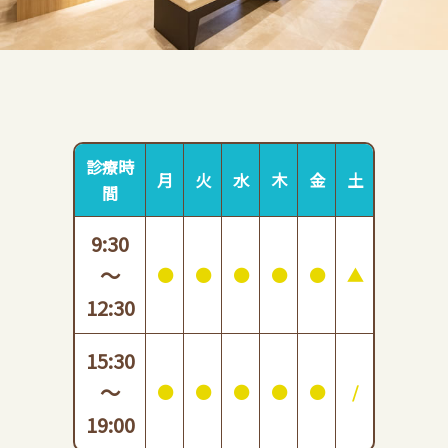
診療時
月
火
水
木
金
土
間
9:30
～
●
●
●
●
●
▲
12:30
15:30
～
●
●
●
●
●
/
19:00