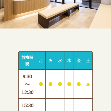
診療時
月
火
水
木
金
土
間
9:30
～
●
●
●
●
●
▲
12:30
15:30